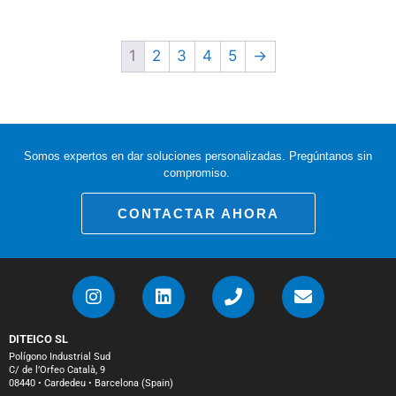
1
2
3
4
5
→
Somos expertos en dar soluciones personalizadas. Pregúntanos sin
compromiso.
CONTACTAR AHORA
DITEICO SL
Polígono Industrial Sud
C/ de l’Orfeo Català, 9
08440 • Cardedeu • Barcelona (Spain)