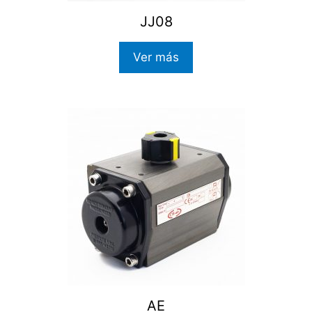
JJ08
Ver más
AE