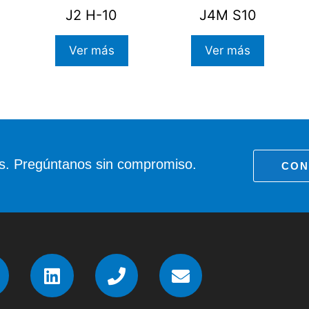
J2 H-10
J4M S10
Ver más
Ver más
as. Pregúntanos sin compromiso.
CON