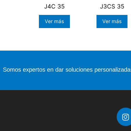
J4C 35
J3CS 35
Ver más
Ver más
Somos expertos en dar soluciones personalizad