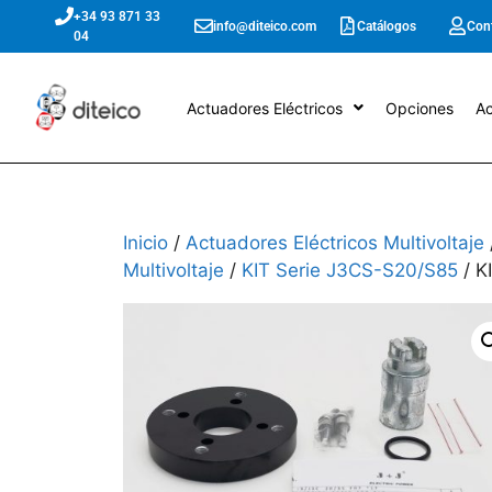
+34 93 871 33
info@diteico.com
Catálogos
Con
04
Actuadores Eléctricos
Opciones
Ac
Inicio
/
Actuadores Eléctricos Multivoltaje
Multivoltaje
/
KIT Serie J3CS-S20/S85
/ K