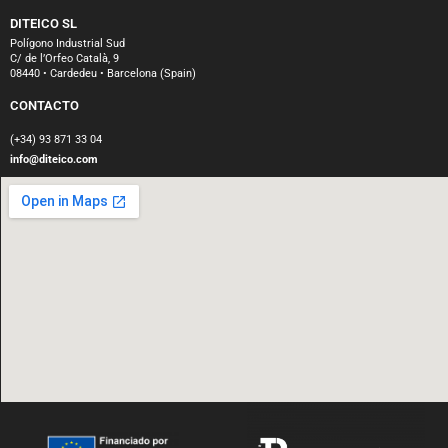
DITEICO SL
Polígono Industrial Sud
C/ de l’Orfeo Català, 9
08440 • Cardedeu • Barcelona (Spain)
CONTACTO
(+34) 93 871 33 04
info@diteico.com