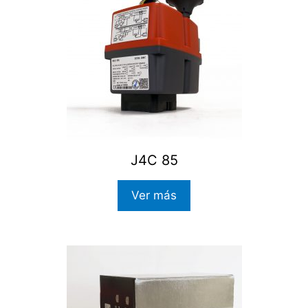
J4C 85
Ver más