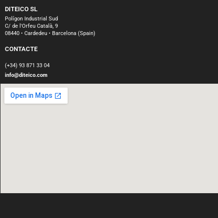
DITEICO SL
Polígon Industrial Sud
C/ de l'Orfeu Català, 9
08440 • Cardedeu • Barcelona (Spain)
CONTACTE
(+34) 93 871 33 04
info@diteico.com