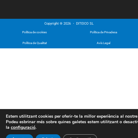
Copyright ® 2026 ・ DITEICO SL
Política de cookies
Política de Privadesa
Política de Qualitat
Avís Legal
Estem utilitzant cookies per oferir-te la millor experiència al nostre
Podeu esbrinar més sobre quines galetes estem utilitzant o desacti
la
configuració
.