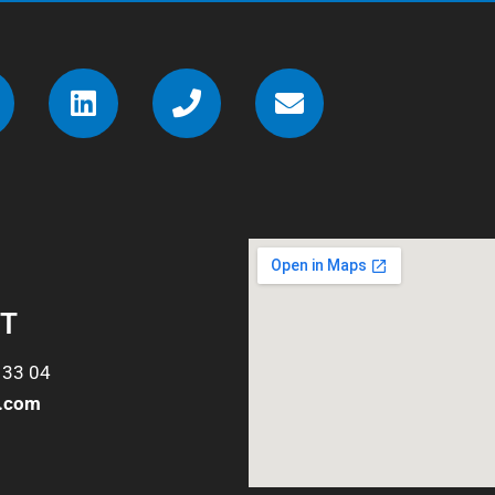
T
 33 04
o.com