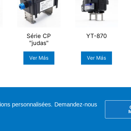
Série CP
YT-870
"judas"
Ver Más
Ver Más
tions personnalisées. Demandez-nous