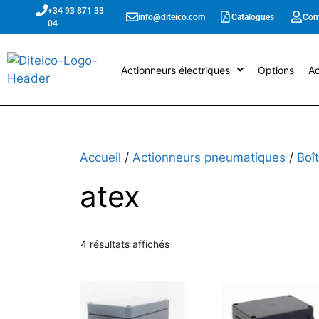
+34 93 871 33
info@diteico.com
Catalogues
Con
04
Actionneurs électriques
Options
Ac
Accueil
/
Actionneurs pneumatiques
/
Boî
atex
4 résultats affichés