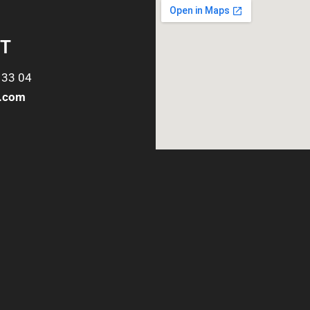
T
 33 04
o.com