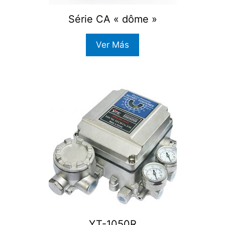
Série CA « dôme »
Ver Más
YT-1050R