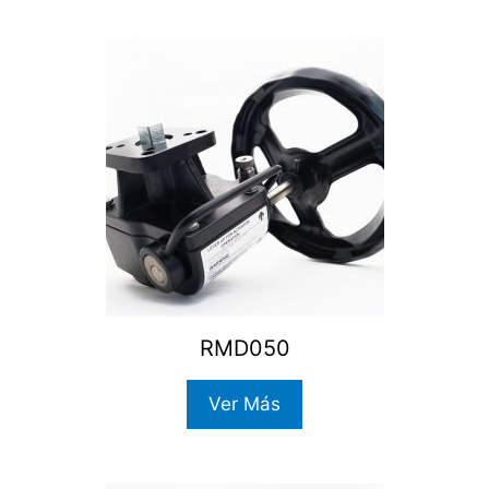
RMD050
Ver Más