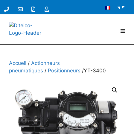
Accueil
/
Actionneurs
pneumatiques
/
Positionneurs
/YT-3400