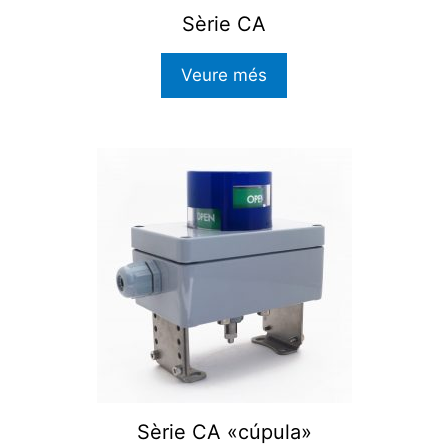
Sèrie CA
Veure més
Sèrie CA «cúpula»