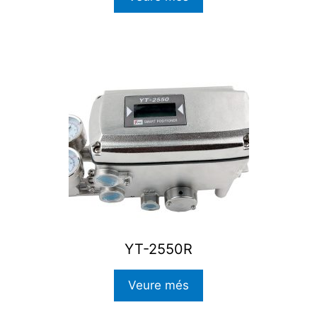
YT-2550R
Veure més